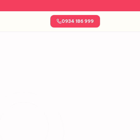
0934 186 999
Tận nơi
nhà & văn phòng
An toàn