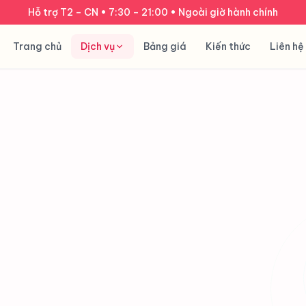
Hỗ trợ T2 – CN • 7:30 – 21:00 • Ngoài giờ hành chính
Trang chủ
Dịch vụ
Bảng giá
Kiến thức
Liên hệ
Báo giá
trước khi cài