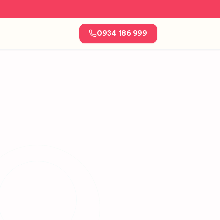
0934 186 999
Tận nơi
nhà & văn phòng
An toàn