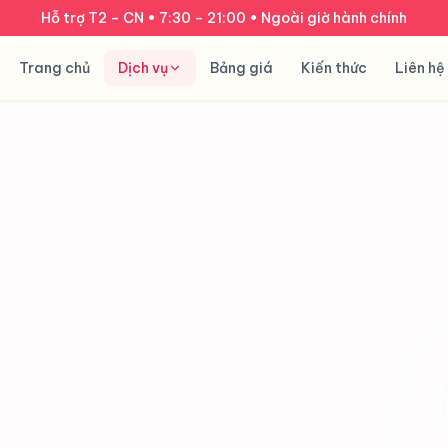
Hỗ trợ T2 – CN • 7:30 – 21:00 • Ngoài giờ hành chính
Trang chủ
Dịch vụ
Bảng giá
Kiến thức
Liên hệ
Báo giá
trước khi cài