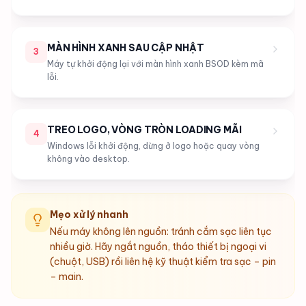
MÀN HÌNH XANH SAU CẬP NHẬT
3
Máy tự khởi động lại với màn hình xanh BSOD kèm mã
lỗi.
TREO LOGO, VÒNG TRÒN LOADING MÃI
4
Windows lỗi khởi động, dừng ở logo hoặc quay vòng
không vào desktop.
Mẹo xử lý nhanh
Nếu máy không lên nguồn: tránh cắm sạc liên tục
nhiều giờ. Hãy ngắt nguồn, tháo thiết bị ngoại vi
(chuột, USB) rồi liên hệ kỹ thuật kiểm tra sạc – pin
– main.