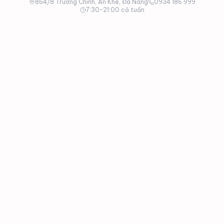
864/8 Trường Chinh, An Khê, Đà Nẵng
0934 186 999
7:30–21:00 cả tuần
KỸ THUẬT VIÊN SẴN SÀNG
SỰ CỐ MÁY TÍNH, MÁY IN? ĐÃ CÓ
HẢI KIỀU! GỌI LÀ CÓ MẶT - XỬ LÝ
DỨT ĐIỂM.
Kỹ thuật viên Hải Kiều luôn sẵn sàng di chuyển đến
tận nơi tại Đà Nẵng chỉ trong 15-30 phút để kiểm
tra và khắc phục sự cố. Gọi ngay để được hỗ trợ
thần tốc!