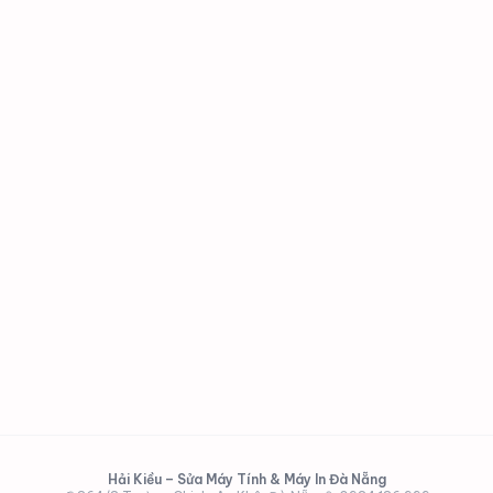
NHÀ ĐƯỢC KHÔNG?
NÂNG CẤP SSD/RAM LAPTOP TẠI NHÀ TẠI
5
ĐÀ NẴNG ĐƯỢC KHÔNG?
CÓ SỬA LAPTOP
DELL/HP/LENOVO/ASUS/MACBOOK TẠI
6
NHÀ ĐÀ NẴNG KHÔNG?
CÓ BẢO HÀNH SAU KHI SỬA LAPTOP KHÔNG?
7
Hải Kiều – Sửa Máy Tính & Máy In Đà Nẵng