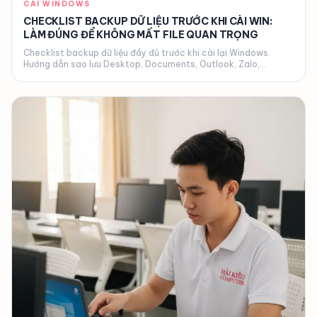
CÀI WINDOWS
CHECKLIST BACKUP DỮ LIỆU TRƯỚC KHI CÀI WIN:
LÀM ĐÚNG ĐỂ KHÔNG MẤT FILE QUAN TRỌNG
Checklist backup dữ liệu đầy đủ trước khi cài lại Windows.
Hướng dẫn sao lưu Desktop, Documents, Outlook, Zalo,
bookmark... Hải Kiều cài Win tận nơi Đà Nẵng.