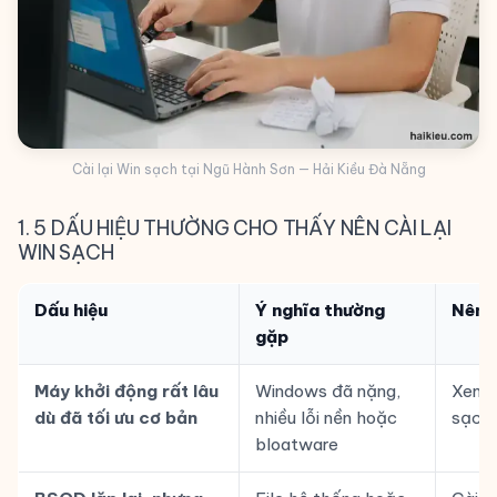
Cài lại Win sạch tại Ngũ Hành Sơn — Hải Kiều Đà Nẵng
1. 5 DẤU HIỆU THƯỜNG CHO THẤY NÊN CÀI LẠI
WIN SẠCH
Dấu hiệu
Ý nghĩa thường
Nên l
gặp
Máy khởi động rất lâu
Windows đã nặng,
Xem x
dù đã tối ưu cơ bản
nhiều lỗi nền hoặc
sạch
bloatware