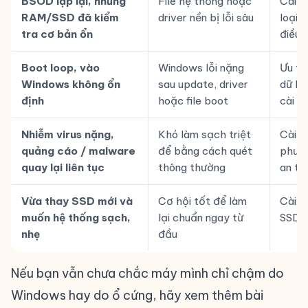
BSOD lặp lại, nhưng
File hệ thống hoặc
Cài s
RAM/SSD đã kiểm
driver nền bị lỗi sâu
loại t
tra cơ bản ổn
điều 
Boot loop, vào
Windows lỗi nặng
Ưu ti
Windows không ổn
sau update, driver
dữ liệ
định
hoặc file boot
cài lạ
Nhiễm virus nặng,
Khó làm sạch triệt
Cài s
quảng cáo / malware
để bằng cách quét
phươ
quay lại liên tục
thông thường
an to
Vừa thay SSD mới và
Cơ hội tốt để làm
Cài s
muốn hệ thống sạch,
lại chuẩn ngay từ
SSD 
nhẹ
đầu
Nếu bạn vẫn chưa chắc máy mình chỉ chậm do
Windows hay do ổ cứng, hãy xem thêm bài