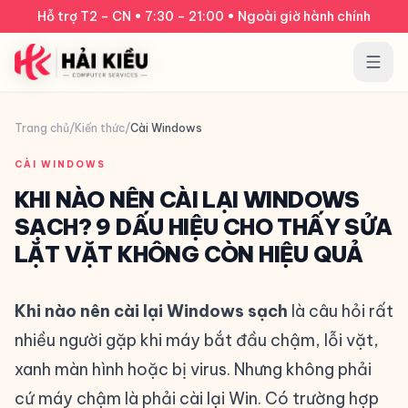
Bỏ qua điều hướng
Hỗ trợ T2 – CN • 7:30 – 21:00 • Ngoài giờ hành chính
Trang chủ
/
Kiến thức
/
Cài Windows
CÀI WINDOWS
KHI NÀO NÊN CÀI LẠI WINDOWS
SẠCH? 9 DẤU HIỆU CHO THẤY SỬA
LẶT VẶT KHÔNG CÒN HIỆU QUẢ
Khi nào nên cài lại Windows sạch
là câu hỏi rất
nhiều người gặp khi máy bắt đầu chậm, lỗi vặt,
xanh màn hình hoặc bị virus. Nhưng không phải
cứ máy chậm là phải cài lại Win. Có trường hợp