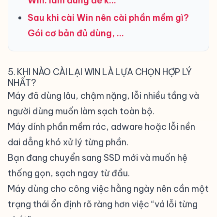
Win: làm đúng để k…
Sau khi cài Win nên cài phần mềm gì?
Gói cơ bản đủ dùng, …
5. KHI NÀO CÀI LẠI WIN LÀ LỰA CHỌN HỢP LÝ
NHẤT?
Máy đã dùng lâu, chậm nặng, lỗi nhiều tầng và
người dùng muốn làm sạch toàn bộ.
Máy dính phần mềm rác, adware hoặc lỗi nền
dai dẳng khó xử lý từng phần.
Bạn đang chuyển sang SSD mới và muốn hệ
thống gọn, sạch ngay từ đầu.
Máy dùng cho công việc hằng ngày nên cần một
trạng thái ổn định rõ ràng hơn việc “vá lỗi từng