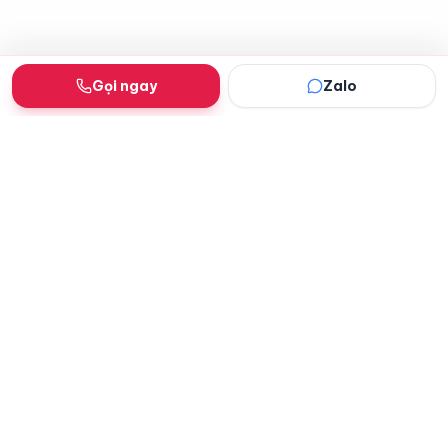
Gọi ngay
Zalo
Dịch vụ IT tận nơi tại Đà Nẵng — sửa laptop,
máy tính, máy in, đổ mực, cài Win. Minh bạch
giá, bảo hành dài.