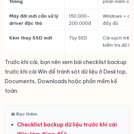
thông
phần mềm cơ
Máy đời mới cần xử lý
150.000–
Windows + dri
driver đặc thù
200.000đ
đầy đủ
Kèm thay SSD mới
Tùy SSD
Cài sạch trên 
kiểm tra dữ liệ
Trước khi cài, bạn nên xem bài
checklist backup
trước khi cài Win
để tránh sót dữ liệu ở Desktop,
Documents, Downloads hoặc phần mềm kế
toán.
📖 Đọc thêm:
Checklist backup dữ liệu trước khi cài