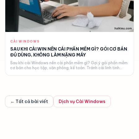
CÀI WINDOWS
SAU KHI CÀI WIN NÊN CÀI PHẦN MỀM GÌ? GÓI CƠ BẢN
ĐỦ DÙNG, KHÔNG LÀM NẶNG MÁY
Sau khi cài Windows nên cài phần mềm gì? Gợi ý gói phần mềm
cơ bản cho học tập, văn phòng, kế toán. Tránh cài linh tinh
nặng máy. Hải Kiều tư vấn miễn phí.
← Tất cả bài viết
Dịch vụ
Cài Windows