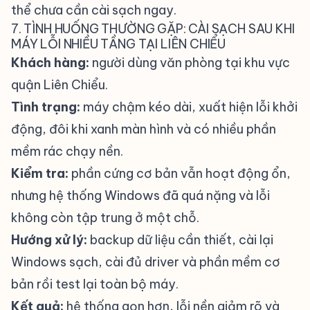
thể chưa cần cài sạch ngay.
7. TÌNH HUỐNG THƯỜNG GẶP: CÀI SẠCH SAU KHI
MÁY LỖI NHIỀU TẦNG TẠI LIÊN CHIỂU
Khách hàng:
người dùng văn phòng tại khu vực
quận Liên Chiểu.
Tình trạng:
máy chậm kéo dài, xuất hiện lỗi khởi
động, đôi khi xanh màn hình và có nhiều phần
mềm rác chạy nền.
Kiểm tra:
phần cứng cơ bản vẫn hoạt động ổn,
nhưng hệ thống Windows đã quá nặng và lỗi
không còn tập trung ở một chỗ.
Hướng xử lý:
backup dữ liệu cần thiết, cài lại
Windows sạch, cài đủ driver và phần mềm cơ
bản rồi test lại toàn bộ máy.
Kết quả:
hệ thống gọn hơn, lỗi nền giảm rõ và