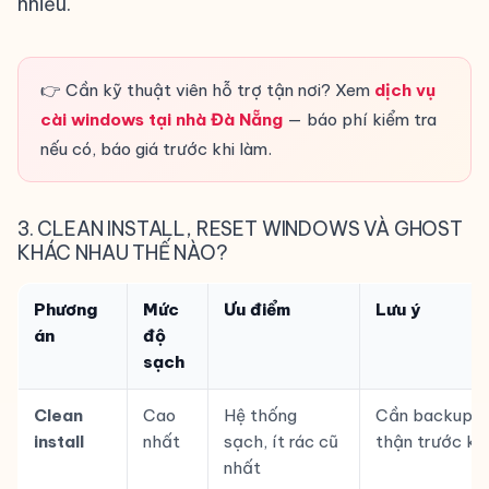
nhiều.
👉 Cần kỹ thuật viên hỗ trợ tận nơi? Xem
dịch vụ
cài windows tại nhà Đà Nẵng
— báo phí kiểm tra
nếu có, báo giá trước khi làm.
3. CLEAN INSTALL, RESET WINDOWS VÀ GHOST
KHÁC NHAU THẾ NÀO?
Phương
Mức
Ưu điểm
Lưu ý
án
độ
sạch
Clean
Cao
Hệ thống
Cần backup c
install
nhất
sạch, ít rác cũ
thận trước kh
nhất