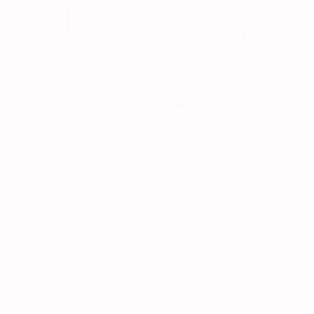
Bảo hành
theo hạng mục
Hẹn giờ
theo khu vực
PC desktop
máy bàn & case
Kiểm tra tình trạng trước khi báo giá
Hỗ trợ tại nhà, văn phòng, cửa hàng
Bảo hành ghi rõ theo hạng mục
Phục vụ 7 quận Đà Nẵng