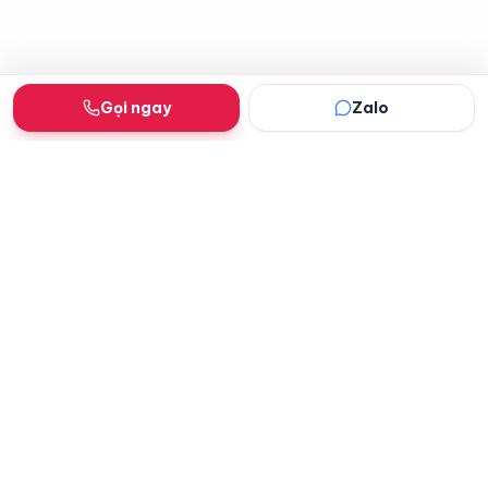
Gọi ngay
Zalo
Dịch vụ IT tận nơi tại Đà Nẵng — sửa laptop,
máy tính, máy in, đổ mực, cài Win. Minh bạch
giá, bảo hành dài.