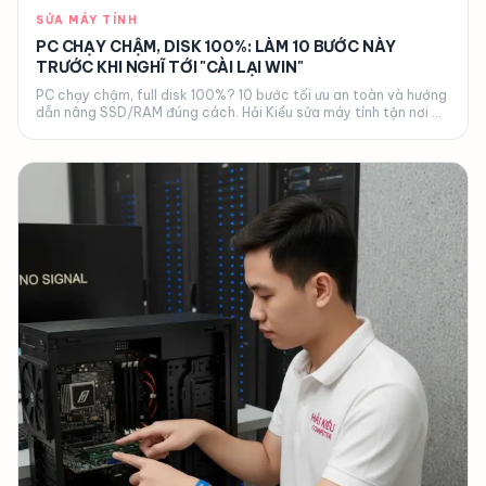
SỬA MÁY TÍNH
PC CHẠY CHẬM, DISK 100%: LÀM 10 BƯỚC NÀY
TRƯỚC KHI NGHĨ TỚI "CÀI LẠI WIN"
PC chạy chậm, full disk 100%? 10 bước tối ưu an toàn và hướng
dẫn nâng SSD/RAM đúng cách. Hải Kiều sửa máy tính tận nơi Đà
Nẵng.