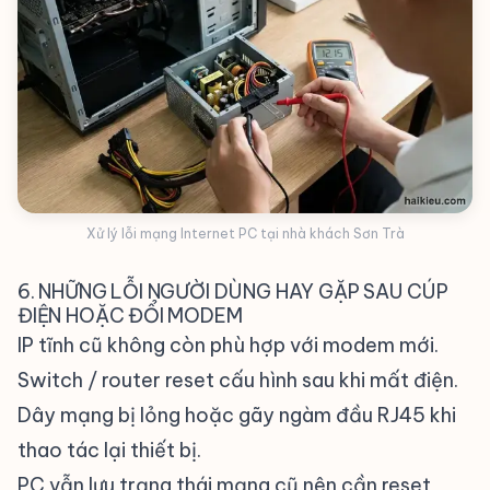
Xử lý lỗi mạng Internet PC tại nhà khách Sơn Trà
6. NHỮNG LỖI NGƯỜI DÙNG HAY GẶP SAU CÚP
ĐIỆN HOẶC ĐỔI MODEM
IP tĩnh cũ không còn phù hợp với modem mới.
Switch / router reset cấu hình sau khi mất điện.
Dây mạng bị lỏng hoặc gãy ngàm đầu RJ45 khi
thao tác lại thiết bị.
PC vẫn lưu trạng thái mạng cũ nên cần reset