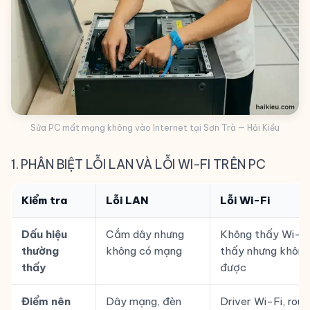
Sửa PC mất mạng không vào Internet tại Sơn Trà — Hải Kiều
1. PHÂN BIỆT LỖI LAN VÀ LỖI WI-FI TRÊN PC
Kiểm tra
Lỗi LAN
Lỗi Wi-Fi
Dấu hiệu
Cắm dây nhưng
Không thấy Wi-F
thường
không có mạng
thấy nhưng không
thấy
được
Điểm nên
Dây mạng, đèn
Driver Wi-Fi, rout