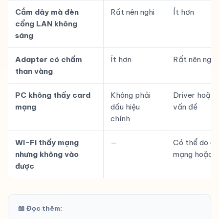
Cắm dây mà đèn
Rất nên nghi
Ít hơn
cổng LAN không
sáng
Adapter có chấm
Ít hơn
Rất nên nghi
than vàng
PC không thấy card
Không phải
Driver hoặc 
mạng
dấu hiệu
vấn đề
chính
Wi-Fi thấy mạng
—
Có thể do cấ
nhưng không vào
mạng hoặc r
được
📖 Đọc thêm: