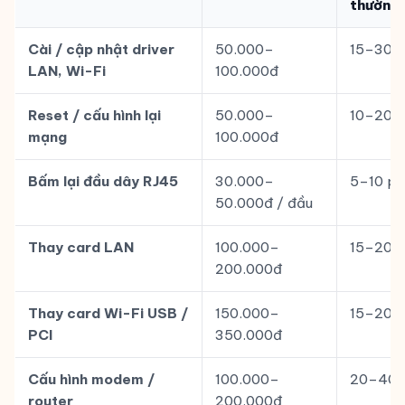
thường
Cài / cập nhật driver
50.000–
15–30 p
LAN, Wi-Fi
100.000đ
Reset / cấu hình lại
50.000–
10–20 p
mạng
100.000đ
Bấm lại đầu dây RJ45
30.000–
5–10 ph
50.000đ / đầu
Thay card LAN
100.000–
15–20 p
200.000đ
Thay card Wi-Fi USB /
150.000–
15–20 p
PCI
350.000đ
Cấu hình modem /
100.000–
20–40 
router
200.000đ