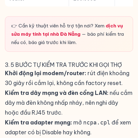
👉 Cần kỹ thuật viên hỗ trợ tận nơi? Xem
dịch vụ
sửa máy tính tại nhà Đà Nẵng
— báo phí kiểm tra
nếu có, báo giá trước khi làm.
3. 5 BƯỚC TỰ KIỂM TRA TRƯỚC KHI GỌI THỢ
Khởi động lại modem/router:
rút điện khoảng
30 giây rồi cắm lại, không cần factory reset.
Kiểm tra dây mạng và đèn cổng LAN:
nếu cắm
dây mà đèn không nhấp nháy, nên nghi dây
hoặc đầu RJ45 trước.
Kiểm tra adapter mạng:
mở
để xem
ncpa.cpl
adapter có bị Disable hay không.