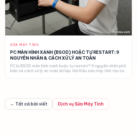
SỬA MÁY TÍNH
PC MÀN HÌNH XANH (BSOD) HOẶC TỰ RESTART: 9
NGUYÊN NHÂN & CÁCH XỬ LÝ AN TOÀN
PC bị BSOD màn hình xanh hoặc tự restart? 9 nguyên nhân phổ
biến và cách xử lý an toàn dữ liệu. Hải Kiều sửa máy tính tận nơi
Đà Nẵng.
← Tất cả bài viết
Dịch vụ
Sửa Máy Tính