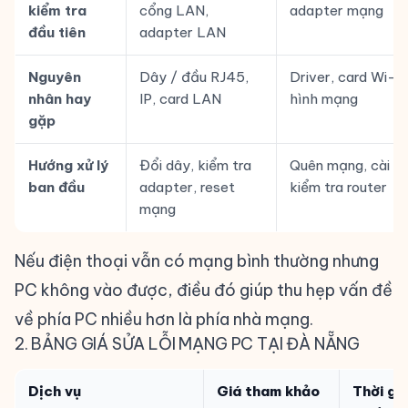
kiểm tra
cổng LAN,
adapter mạng
đầu tiên
adapter LAN
Nguyên
Dây / đầu RJ45,
Driver, card Wi-Fi
nhân hay
IP, card LAN
hình mạng
gặp
Hướng xử lý
Đổi dây, kiểm tra
Quên mạng, cài lại
ban đầu
adapter, reset
kiểm tra router
mạng
Nếu điện thoại vẫn có mạng bình thường nhưng
PC không vào được, điều đó giúp thu hẹp vấn đề
về phía PC nhiều hơn là phía nhà mạng.
2. BẢNG GIÁ SỬA LỖI MẠNG PC TẠI ĐÀ NẴNG
Dịch vụ
Giá tham khảo
Thời gi