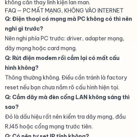
không cần thay linh kiện lan man.
FAQ — PC MẤT MẠNG, KHÔNG VÀO INTERNET
Q: Điện thoại có mạng mà PC không có thì nên
nghi gì trước?
Nên nghi phía PC trước: driver, adapter mạng,
dây mạng hoặc card mạng.
Q: Rút điện modem rồi cắm lại có mất cấu
hình không?
Thông thường không. Điều cần tránh là factory
reset nếu bạn chưa nắm rõ cấu hình hiện tại.
Q: Cắm dây mà đèn cổng LAN không sáng thì
sao?
Đó là dấu hiệu rất nên kiểm tra dây mạng, đầu
RJ45 hoặc cổng mạng trước tiên.
Q: Có nên tự set IP tĩnh không?