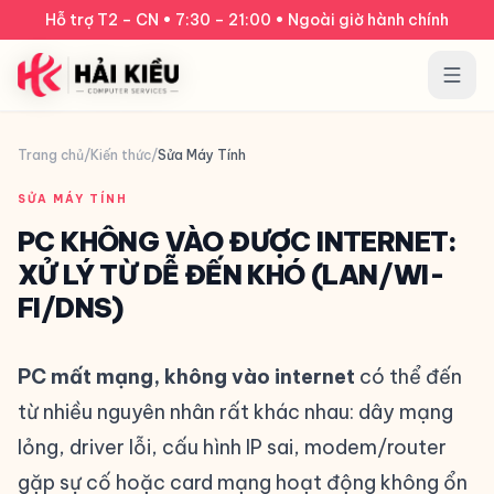
Bỏ qua điều hướng
Hỗ trợ T2 – CN • 7:30 – 21:00 • Ngoài giờ hành chính
Trang chủ
/
Kiến thức
/
Sửa Máy Tính
SỬA MÁY TÍNH
PC KHÔNG VÀO ĐƯỢC INTERNET:
XỬ LÝ TỪ DỄ ĐẾN KHÓ (LAN/WI-
FI/DNS)
PC mất mạng, không vào internet
có thể đến
từ nhiều nguyên nhân rất khác nhau: dây mạng
lỏng, driver lỗi, cấu hình IP sai, modem/router
gặp sự cố hoặc card mạng hoạt động không ổn