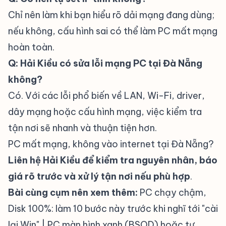
Chỉ nên làm khi bạn hiểu rõ dải mạng đang dùng;
nếu không, cấu hình sai có thể làm PC mất mạng
hoàn toàn.
Q: Hải Kiều có sửa lỗi mạng PC tại Đà Nẵng
không?
Có. Với các lỗi phổ biến về LAN, Wi-Fi, driver,
dây mạng hoặc cấu hình mạng, việc kiểm tra
tận nơi sẽ nhanh và thuận tiện hơn.
PC mất mạng, không vào internet tại Đà Nẵng?
Liên hệ Hải Kiều để kiểm tra nguyên nhân, báo
giá rõ trước và xử lý tận nơi nếu phù hợp
.
Bài cùng cụm nên xem thêm:
PC chạy chậm,
Disk 100%: làm 10 bước này trước khi nghĩ tới "cài
lại Win"
|
PC màn hình xanh (BSOD) hoặc tự