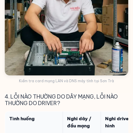
Kiểm tra card mạng LAN và DNS máy tính tại Sơn Trà
4. LỖI NÀO THƯỜNG DO DÂY MẠNG, LỖI NÀO
THƯỜNG DO DRIVER?
Tình huống
Nghi dây /
Nghi driver 
đầu mạng
hình